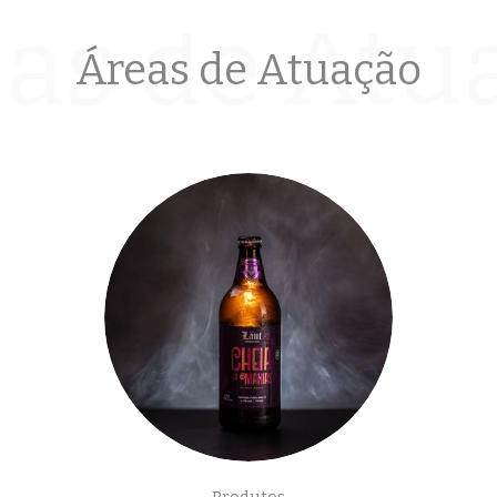
as de Atu
Áreas de Atuação